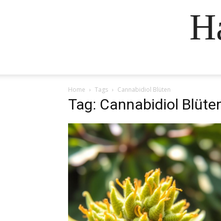
H
Home
Tags
Cannabidiol Blüten
Tag: Cannabidiol Blüte