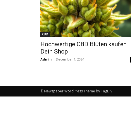
CBD
Hochwertige CBD Blüten kaufen |
Dein Shop
Admin
-
December 1, 2024
© Newspaper WordPress Theme by TagDiv